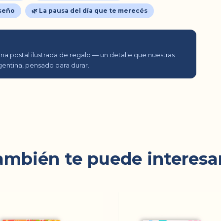
iseño
🌿 La pausa del día que te merecés
a postal ilustrada de regalo — un detalle que nuestras
gentina, pensado para durar.
ambién te puede interesar.