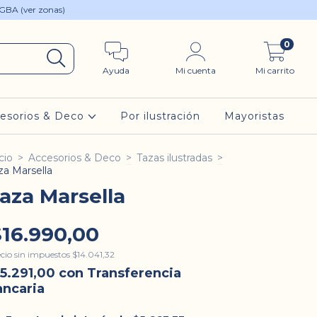
 GBA (ver zonas)
0
Ayuda
Mi cuenta
Mi carrito
esorios & Deco
Por ilustración
Mayoristas
cio
>
Accesorios & Deco
>
Tazas ilustradas
>
za Marsella
aza Marsella
$16.990,00
cio sin impuestos
$14.041,32
15.291,00
con
Transferencia
ancaria