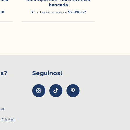
bancaria
00
3
cuotas sin interés de
$2.996,67
3
cuotas s
os?
Seguinos!
.ar
, CABA)