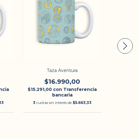
Taza Aventura
$16.990,00
$
ncia
$15.291,00
con
Transferencia
$15.291,0
bancaria
33
3
cuotas sin interés de
$5.663,33
3
cuotas s