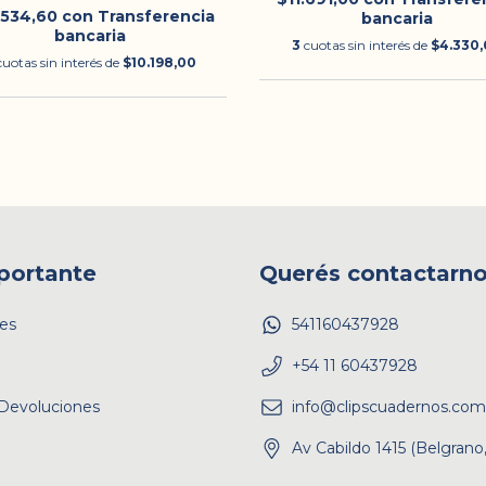
.534,60
con
Transferencia
bancaria
bancaria
3
cuotas sin interés de
$4.330,
cuotas sin interés de
$10.198,00
portante
Querés contactarn
es
541160437928
+54 11 60437928
Devoluciones
info@clipscuadernos.com
Av Cabildo 1415 (Belgrano