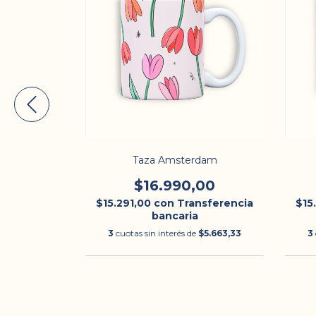
Taza Amsterdam
00
$16.990,00
nsferencia
$15.291,00
con
Transferencia
$15
bancaria
$5.663,33
3
cuotas sin interés de
$5.663,33
3