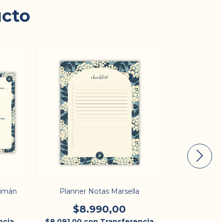
ucto
SIN STOCK
/imán
Planner Notas Marsella
Agenda 202
$8.990,00
$45.990,
ncia
$8.091,00
con
Transferencia
$24.834,