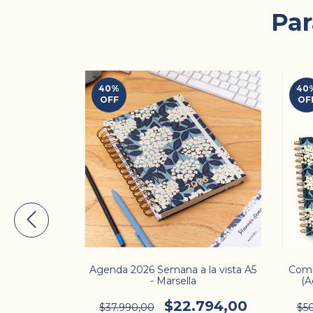
Par
40
%
40
OFF
OF
- Marsella
Agenda 2026 Semana a la vista A5
Com
- Marsella
(A
.495,00
$22.794,00
$37.990,00
$5
nsferencia