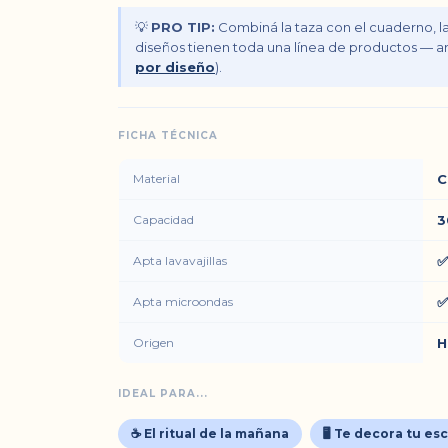
💡
PRO TIP:
Combiná la taza con el cuaderno, la
diseños tienen toda una línea de productos — ar
por diseño
).
FICHA TÉCNICA
Material
C
Capacidad
3
Apta lavavajillas
✅
Apta microondas
✅
Origen
H
IDEAL PARA...
☕ El ritual de la mañana
🖥️ Te decora tu es