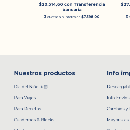
$20.514,60
con
Transferencia
$27
bancaria
$3.498,33
3
cuotas sin interés de
$7.598,00
3
Nuestros productos
Info im
Día del Niño 👧🏻
Descargabl
Para Viajes
Info Envíos
Para Recetas
Cambios y 
Cuadernos & Blocks
Mayoristas