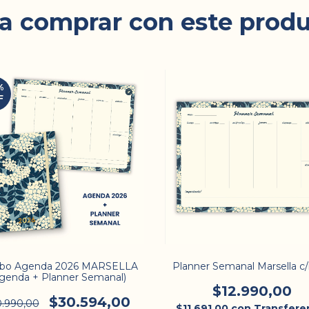
a comprar con este prod
%
F
bo Agenda 2026 MARSELLA
Planner Semanal Marsella c
genda + Planner Semanal)
$12.990,00
$30.594,00
0.990,00
$11.691,00
con
Transfere