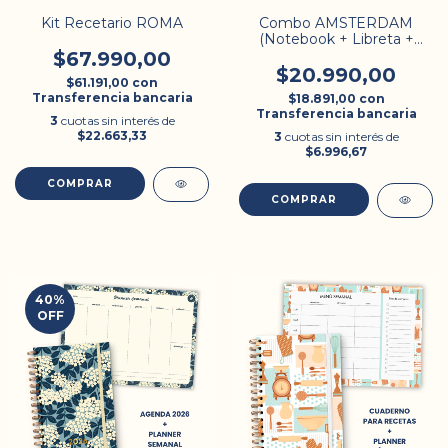
Kit Recetario ROMA
Combo AMSTERDAM
(Notebook + Libreta +
Checklist)
$67.990,00
$20.990,00
$61.191,00
con
Transferencia bancaria
$18.891,00
con
Transferencia bancaria
3
cuotas sin interés de
$22.663,33
3
cuotas sin interés de
$6.996,67
40
%
OFF