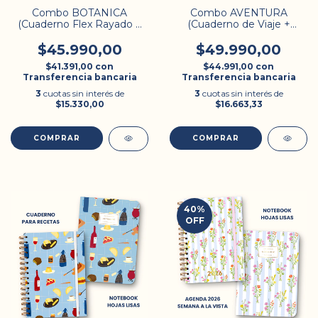
Combo BOTANICA
Combo AVENTURA
(Cuaderno Flex Rayado +
(Cuaderno de Viaje +
Rompecabezas)
Planner Mensual)
$45.990,00
$49.990,00
$41.391,00
con
$44.991,00
con
Transferencia bancaria
Transferencia bancaria
3
cuotas sin interés de
3
cuotas sin interés de
$15.330,00
$16.663,33
40
%
OFF