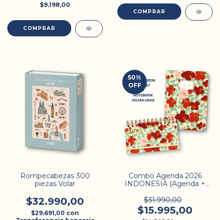
$9.198,00
COMPRAR
50
%
OFF
Rompecabezas 300
Combo Agenda 2026
piezas Volar
INDONESIA (Agenda +
Notebook)
$32.990,00
$31.990,00
$15.995,00
$29.691,00
con