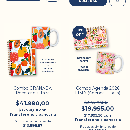
50
%
OFF
Combo GRANADA
Combo Agenda 2026
(Recetario + Taza)
LIMA (Agenda + Taza)
$41.990,00
$39.990,00
$19.995,00
$37.791,00
con
Transferencia bancaria
$17.995,50
con
Transferencia bancaria
3
cuotas sin interés de
$13.996,67
3
cuotas sin interés de