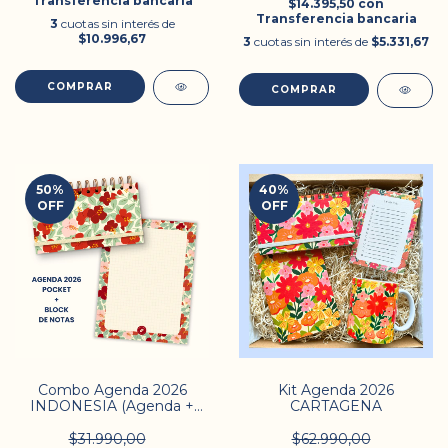
Transferencia bancaria
$14.395,50
con
Transferencia bancaria
3
cuotas sin interés de
$10.996,67
3
cuotas sin interés de
$5.331,67
COMPRAR
50
%
40
%
OFF
OFF
Combo Agenda 2026
Kit Agenda 2026
INDONESIA (Agenda +
CARTAGENA
Planner)
$31.990,00
$62.990,00