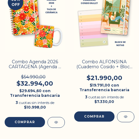
OFF
Combo Agenda 2026
Combo ALFONSINA
CARTAGENA (Agenda +
(Cuaderno Cosido + Block
Taza)
de Notas)
$54.990,00
$21.990,00
$32.994,00
$19.791,00
con
Transferencia bancaria
$29.694,60
con
Transferencia bancaria
3
cuotas sin interés de
$7.330,00
3
cuotas sin interés de
$10.998,00
COMPRAR