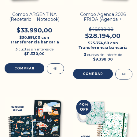
Combo ARGENTINA
Combo Agenda 2026
(Recetario + Notebook)
FRIDA (Agenda +
Notebook)
$33.990,00
$46.990,00
$28.194,00
$30.591,00
con
Transferencia bancaria
$25.374,60
con
Transferencia bancaria
3
cuotas sin interés de
$11.330,00
3
cuotas sin interés de
$9.398,00
COMPRAR
40
%
OFF