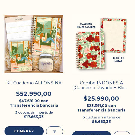
Kit Cuaderno ALFONSINA
Combo INDONESIA
(Cuaderno Rayado + Block
de Notas)
$52.990,00
$25.990,00
$47.691,00
con
Transferencia bancaria
$23.391,00
con
Transferencia bancaria
3
cuotas sin interés de
$17.663,33
3
cuotas sin interés de
$8.663,33