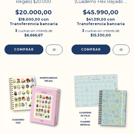
Regalo) $20.000
(Cuaderno Flex Rayado +
Rompecabezas)
$20.000,00
$45.990,00
$18.000,00
con
$41.391,00
con
Transferencia bancaria
Transferencia bancaria
3
cuotas sin interés de
3
cuotas sin interés de
$6.666,67
$15.330,00