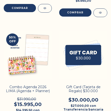
$6.665,00
COMPRAR
50
%
OFF
Combo Agenda 2026
Gift Card (Tarjeta de
LIMA (Agenda + Planner)
Regalo) $30.000
$31.990,00
$30.000,00
$15.995,00
$27.000,00
con
Transferencia bancaria
$14.395,50
con