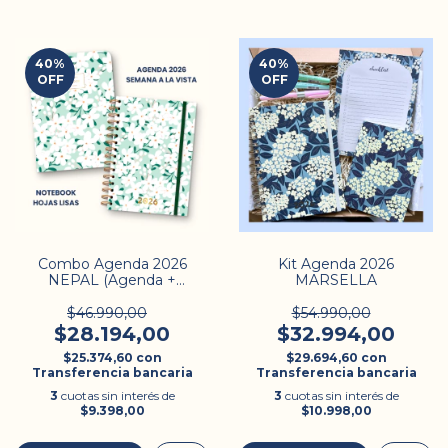
40
%
40
%
OFF
OFF
Combo Agenda 2026
Kit Agenda 2026
NEPAL (Agenda +
MARSELLA
Notebook)
$46.990,00
$54.990,00
$28.194,00
$32.994,00
$25.374,60
con
$29.694,60
con
Transferencia bancaria
Transferencia bancaria
3
cuotas sin interés de
3
cuotas sin interés de
$9.398,00
$10.998,00