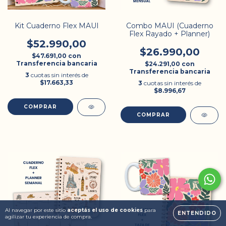
Kit Cuaderno Flex MAUI
Combo MAUI (Cuaderno
Flex Rayado + Planner)
$52.990,00
$26.990,00
$47.691,00
con
Transferencia bancaria
$24.291,00
con
Transferencia bancaria
3
cuotas sin interés de
$17.663,33
3
cuotas sin interés de
$8.996,67
Al navegar por este sitio
aceptás el uso de cookies
para
ENTENDIDO
agilizar tu experiencia de compra.