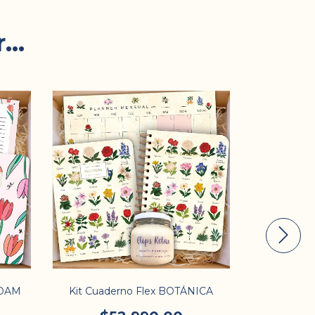
..
RDAM
Kit Cuaderno Flex BOTÁNICA
Kit Cua