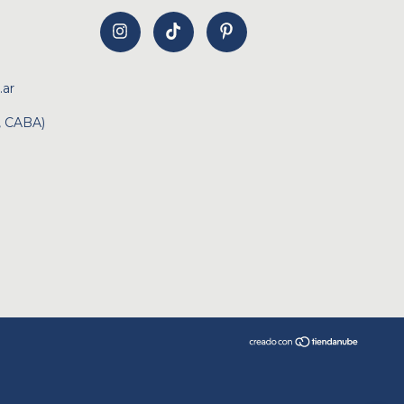
.ar
, CABA)