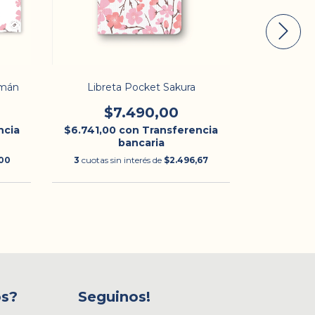
imán
Libreta Pocket Sakura
Anotad
$7.490,00
$
ncia
$6.741,00
con
Transferencia
$11.691,0
bancaria
00
3
cuotas sin interés de
$2.496,67
3
cuotas si
os?
Seguinos!