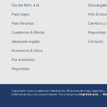
Día del Niño 👧🏻
Descargabl
Para Viajes
Info Envíos
Para Recetas
Cambios y 
Cuadernos & Blocks
Mayoristas
Ideal para regalar
Contacto
Accesorios & Deco
Por ilustración
Mayoristas
Copyright Clips Cuadernos ⏐ Recetarios, Bitácoras de Viaje, Agendas y 
Defensa de las y los consumidores. Para reclamos
ingresá acá.
/
Bo