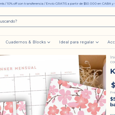
terés / 10% off con transferencia / Envío GRATIS a partir de $50.000 en CABA y
Cuadernos & Blocks
Ideal para regalar
Acc
Ini
co
K
Pre
$
b