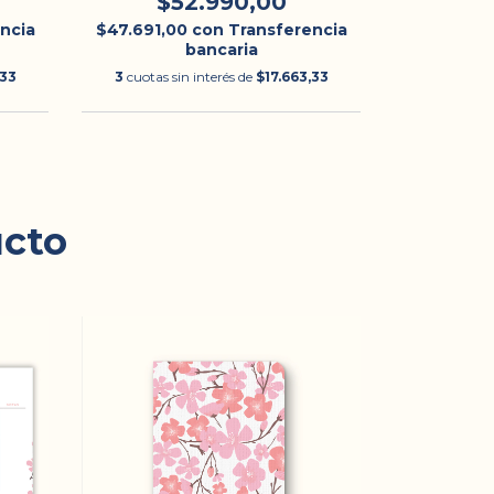
$52.990,00
$4
ncia
$47.691,00
con
Transferencia
$42.291,0
bancaria
,33
3
cuotas sin interés de
$17.663,33
3
cuotas si
ucto