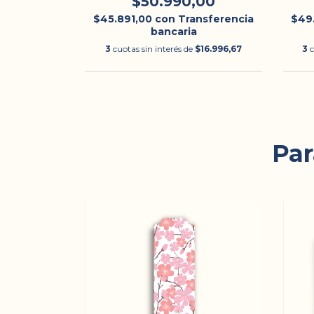
,00
$50.990,00
nsferencia
$45.891,00
con
Transferencia
$49
bancaria
$18.330,00
3
cuotas sin interés de
$16.996,67
3
c
Par