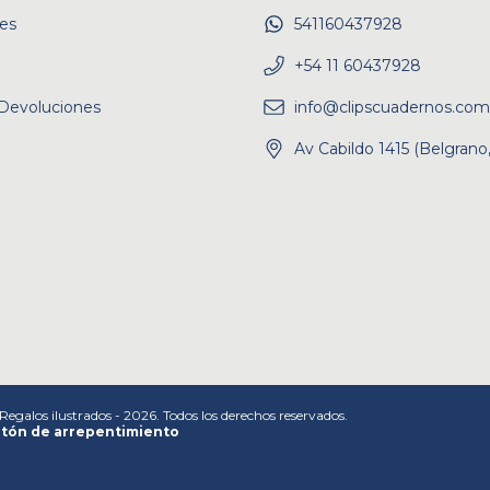
es
541160437928
+54 11 60437928
Devoluciones
info@clipscuadernos.com
Av Cabildo 1415 (Belgrano
Regalos ilustrados - 2026. Todos los derechos reservados.
tón de arrepentimiento