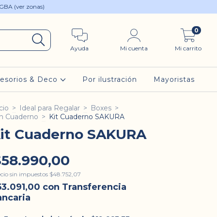
 GBA (ver zonas)
0
Ayuda
Mi cuenta
Mi carrito
esorios & Deco
Por ilustración
Mayoristas
cio
>
Ideal para Regalar
>
Boxes
>
n Cuaderno
>
Kit Cuaderno SAKURA
it Cuaderno SAKURA
$58.990,00
cio sin impuestos
$48.752,07
53.091,00
con
Transferencia
ancaria