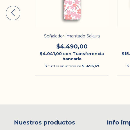
ura Sakura
Señalador Imantado Sakura
00
$4.490,00
nsferencia
$4.041,00
con
Transferencia
$15
bancaria
$5.663,33
3
cuotas sin interés de
$1.496,67
3
Nuestros productos
Info im