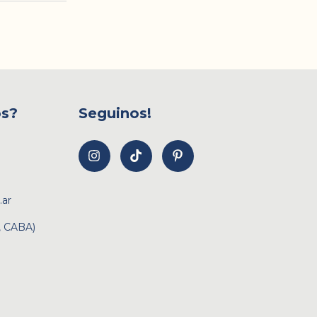
os?
Seguinos!
.ar
, CABA)