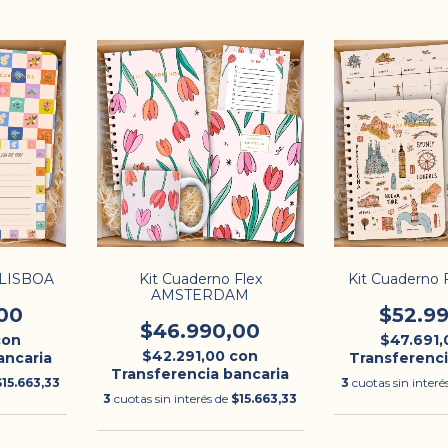
x LISBOA
Kit Cuaderno Flex
Kit Cuaderno
AMSTERDAM
00
$52.9
$46.990,00
con
$47.691
$42.291,00
con
ancaria
Transferenci
Transferencia bancaria
$15.663,33
3
cuotas sin interé
3
cuotas sin interés de
$15.663,33