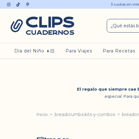
3 cuotas sin in
Día del Niño 👧🏻
Para Viajes
Para Recetas
El regalo que siempre cae 
especial. Para qu
Inicio
>
breadcrumbs.kits-y-combos
>
breadcr