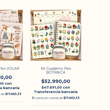
 Flex VOLAR
Kit Cuaderno Flex
BOTÁNICA
90,00
$52.990,00
,00
con
$47.691,00
con
a bancaria
Transferencia bancaria
s de
$17.663,33
3
cuotas sin interés de
$17.663,33