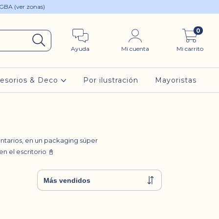
 GBA (ver zonas)
0
Ayuda
Mi cuenta
Mi carrito
esorios & Deco
Por ilustración
Mayoristas
ntarios, en un packaging súper
n el escritorio 📓