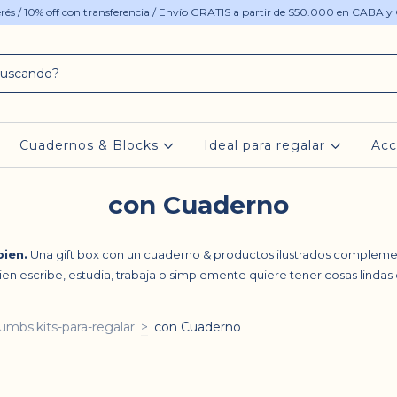
terés / 10% off con transferencia / Envío GRATIS a partir de $50.000 en CABA y
Cuadernos & Blocks
Ideal para regalar
Acc
con Cuaderno
bien.
Una gift box con un cuaderno & productos ilustrados compleme
ien escribe, estudia, trabaja o simplemente quiere tener cosas lindas e
umbs.kits-para-regalar
>
con Cuaderno