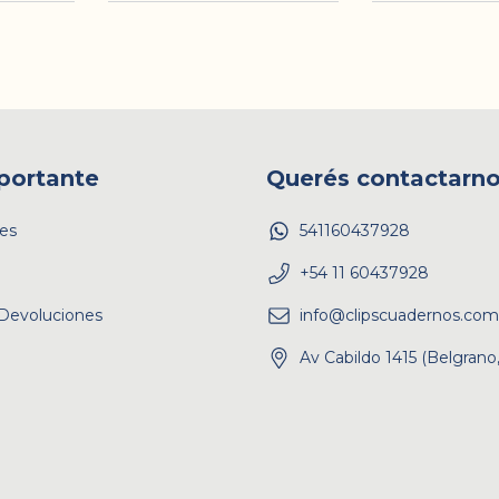
portante
Querés contactarn
es
541160437928
+54 11 60437928
Devoluciones
info@clipscuadernos.com
Av Cabildo 1415 (Belgrano