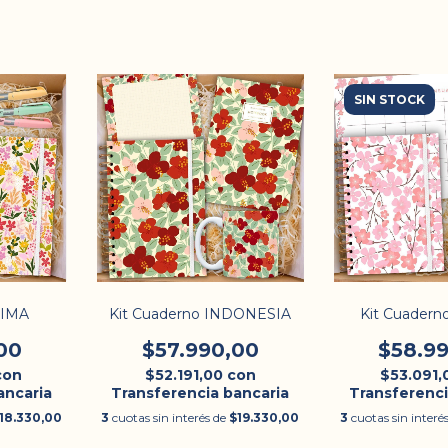
SIN STOCK
LIMA
Kit Cuaderno INDONESIA
Kit Cuader
00
$57.990,00
$58.9
con
$52.191,00
con
$53.091
ancaria
Transferencia bancaria
Transferenci
18.330,00
3
cuotas sin interés de
$19.330,00
3
cuotas sin interé