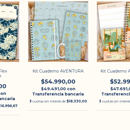
Flex
Kit Cuaderno AVENTURA
Kit Cuaderno
A
$54.990,00
$52.9
00
$49.491,00
con
$47.691
con
Transferencia bancaria
Transferenci
ancaria
3
cuotas sin interés de
$18.330,00
3
cuotas sin interé
16.996,67