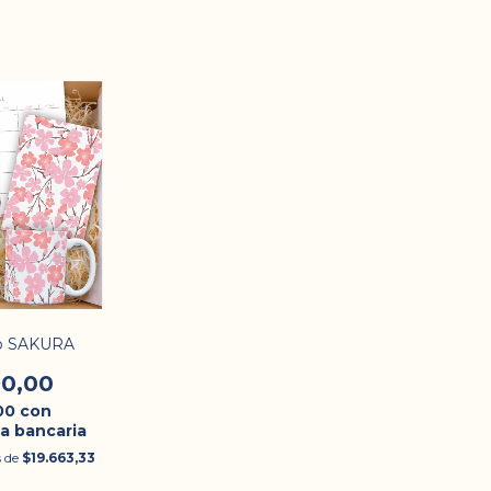
no SAKURA
90,00
,00
con
a bancaria
s de
$19.663,33