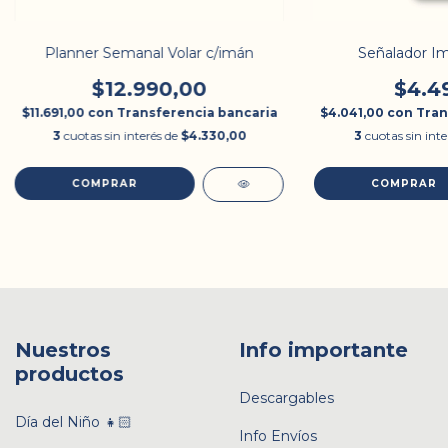
Planner Semanal Volar c/imán
Señalador Im
$12.990,00
$4.4
$11.691,00
con
Transferencia bancaria
$4.041,00
con
Tran
3
cuotas sin interés de
$4.330,00
3
cuotas sin int
Nuestros
Info importante
productos
Descargables
Día del Niño 👧🏻
Info Envíos