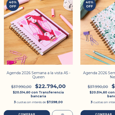
40
%
40
%
OFF
OFF
Agenda 2026 Semana a la vista A5 -
Agenda 2026 Seman
Queen
Ne
$22.794,00
$
$37.990,00
$37.990,00
$20.514,60
con
Transferencia
$20.514,60
con
bancaria
banc
3
cuotas sin interés de
$7.598,00
3
cuotas sin inte